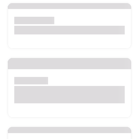
Gestantes e Mamães
Estreptococo Grupo B
Bebês e Crianças
Teste do Pezinho Ampliado (Triagem
Hereditário e Metabólico)