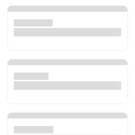
Gestantes e Mamães
Exame NIPT
Exames de Rotina
Creatinina
Check-ups e Pacotes