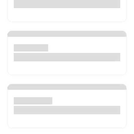
Exame de Fezes
Exames de Rotina
Hepatite B e C
Gestantes e Mamães
Toxoplasmose