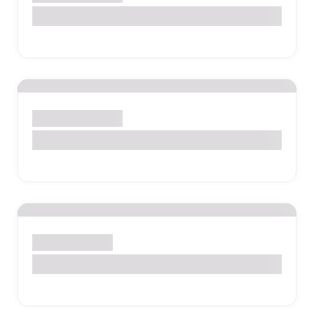
Rubéola
Gestantes e Mamães
Grupo Sanguíneo
Exames de Rotina
Glicemia