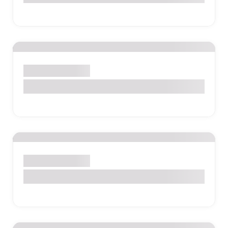
Check-ups e Pacotes
Pacote Infantil – “Férias Saudáveis”
Check-ups e Pacotes
Pacote Adulto – “Check-up Fim de Ano”