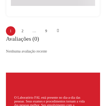
CMV – Citomegalovírus
1
2
…
9
Avaliações (0)
Nenhuma avaliação recente
O Laboratório FAL está presente no dia-a-dia das
pessoas. Seus exames e procedimentos tornam a vida
das pessoas melhor. Seu envolvimento com a