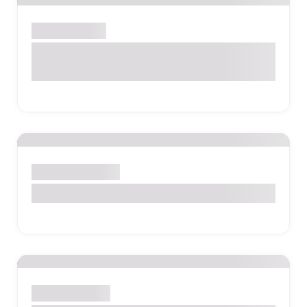
Bebês e Crianças
Faça seu Orçamento de Exames de Forma
Rápida e Fácil!
Gestantes e Mamães
Papanicolau
Exames de Rotina