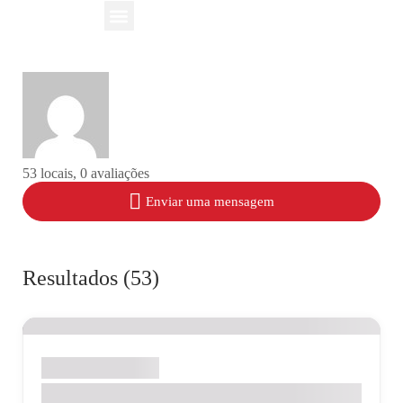
Nossos Serviços
Nossas Unidades
53 locais, 0 avaliações
Enviar uma mensagem
Resultados (53)
Check-ups e Pacotes
08.08 – Dia de Super Desconto