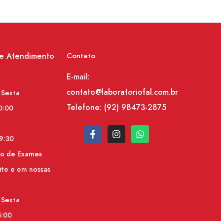
de Atendimento
Contato
E-mail:
contato@laboratoriofal.com.br
 Sexta
Telefone:
(92) 98473-2875
0:00
9:30
do de Exames
ite e em nossas
 Sexta
5:00