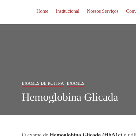
Home
Institucional
Nossos Serviços
Conv
EXAMES DE ROTINA
EXAMES
Hemoglobina Glicada
O exame de
Hemoglobina Glicada (HbA1c)
é util