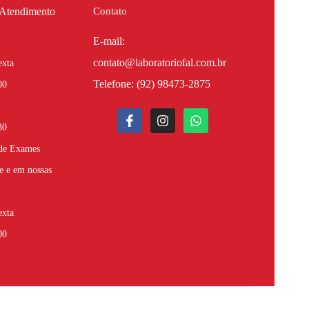
 Atendimento
Contato
E-mail:
contato@laboratoriofal.com.br
exta
Telefone:
(92) 98473-2875
00
30
 de Exames
e e em nossas
exta
00