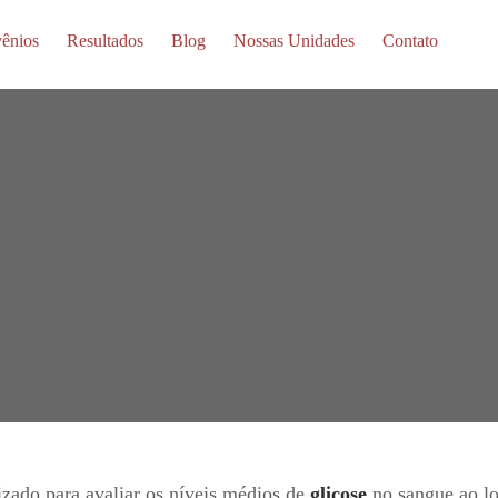
ênios
Resultados
Blog
Nossas Unidades
Contato
izado para avaliar os níveis médios de
glicose
no sangue ao l