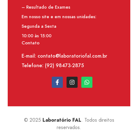
– Resultado de Exames
Em nosso site e em nossas unidades:
Segunda a Sexta
10:00 às 15:00
Contato
E-mail: contato@laboratoriofal.com.br
Telefone:
(92) 98473-2875
© 2025
. Todos direitos
Laboratório FAL
reservados.