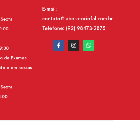
E-mail:
contato@laboratoriofal.com.br
 Sexta
Telefone:
(92) 98473-2875
0:00
9:30
do de Exames
ite e em nossas
 Sexta
5:00