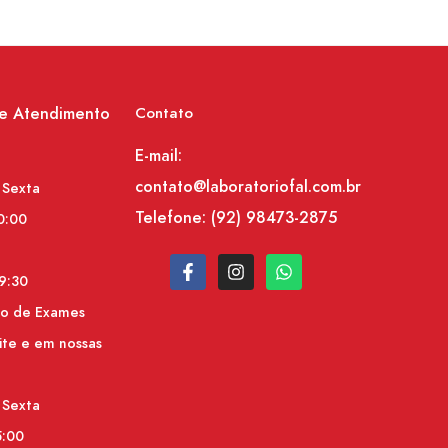
de Atendimento
Contato
E-mail:
contato@laboratoriofal.com.br
 Sexta
Telefone:
(92) 98473-2875
0:00
9:30
do de Exames
ite e em nossas
 Sexta
5:00